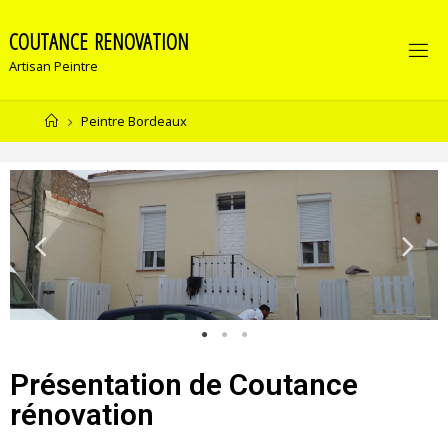
C
O
U
T
A
N
C
E
R
E
N
O
V
A
T
I
O
N
Artisan Peintre
Peintre Bordeaux
Présentation de Coutance
rénovation