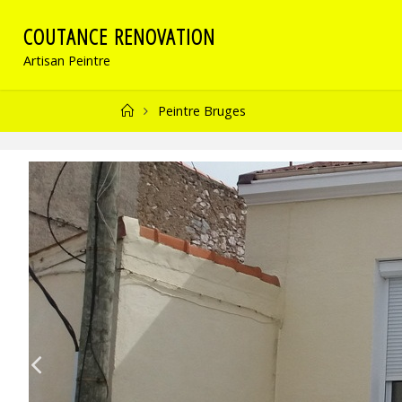
C
O
U
T
A
N
C
E
R
E
N
O
V
A
T
I
O
N
Artisan Peintre
Peintre Bruges