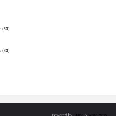
c (33)
s (33)
Powered by
Fluida
&
WordPress.