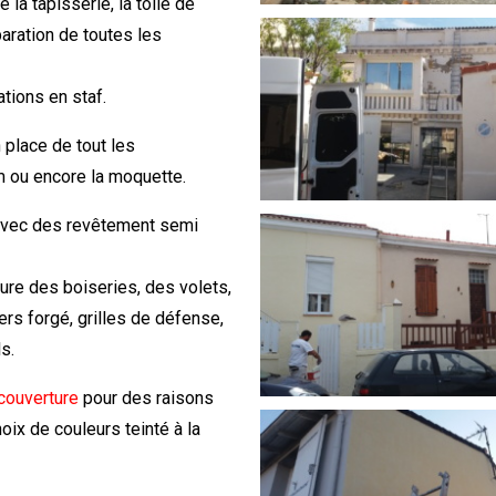
a tapisserie, la toile de
paration de toutes les
tions en staf.
place de tout les
m ou encore la moquette.
 avec des revêtement semi
ture des boiseries, des volets,
ers forgé, grilles de défense,
s.
 couverture
pour des raisons
ix de couleurs teinté à la